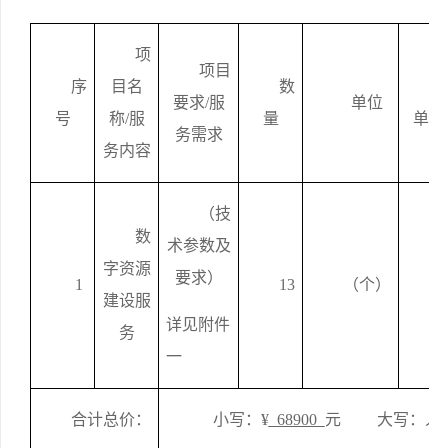
项
项目
序
目名
数
要求
/服
单位
号
称
/服
量
单
价
务需求
务内容
（技
数
术参数及
字资源
要求）
1
13
（
个
）
5
建设服
详见附件
务
一
合计总价
：
小写
：
¥
68900
元
大写：人