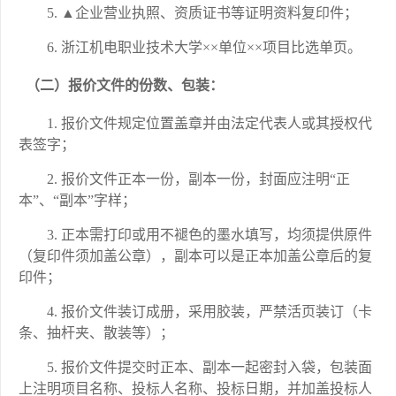
5.
▲企业营业执照、资质证书等证明资料复印件；
6.
浙江机电职业技术大学
××单位××项目比选单页。
（二）报价文件的份数、包装：
1.
报价文件规定位置盖章并由法定代表人或其授权代
表签字；
2.
报价文件正本一份，副本一份，封面应注明
“正
本”、“副本”字样；
3.
正本需打印或用不褪色的墨水填写，均须提供原件
（复印件须加盖公章），副本可以是正本加盖公章后的复
印件；
4.
报价文件装订成册，采用胶装，严禁活页装订（卡
条、抽杆夹、散装等）；
5.
报价文件提交时正本、副本一起密封入袋，包装面
上注明项目名称、投标人名称、投标日期，并加盖投标人