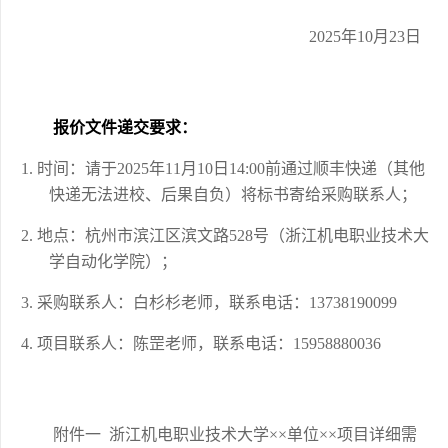
20
25
年
10
月
23
日
报价
文件递交
要求
：
1.
时间：请于
20
25
年
11
月
10
日
14:00前通过顺丰快递（其他
快递无法进校、后果自负）将标书寄给采购联系人；
2.
地点：杭州市滨江区滨文路
528号（浙江机电职业技术大
学
自动化学院
）；
3.
采购联系人：
白杉杉
老师，联系电话：
13738190099
4.
项目联系人：
陈罡
老师，联系电话：
15958880036
附件
一
浙江机电职业技术
大学
××单位××项目详细需