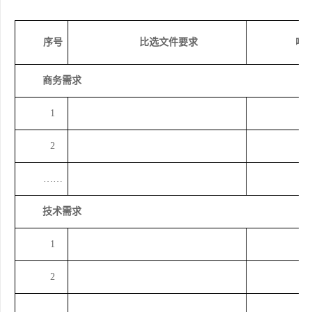
序号
比选
文件要求
响
商务需求
1
2
……
技术
需求
1
2
……