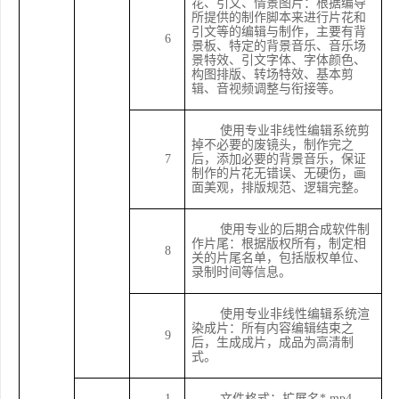
花、引文、情景图片：根据编导
所提供的制作脚本来进行片花和
引文等的编辑与制作，主要有背
6
景板、特定的背景音乐、音乐场
景特效、引文字体、字体颜色、
构图排版、转场特效、基本剪
辑、音视频调整与衔接等。
使用专业非线性编辑系统剪
掉不必要的废镜头，制作完之
7
后，添加必要的背景音乐，保证
制作的片花无错误、无硬伤，画
面美观，排版规范、逻辑完整。
使用专业的后期合成软件制
作片尾：根据版权所有，制定相
8
关的片尾名单，包括版权单位、
录制时间等信息。
使用专业非线性编辑系统渲
染成片：所有内容编辑结束之
9
后，生成成片，成品为高清制
式。
1
文件格式：扩展名
*.mp4