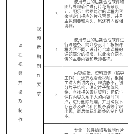
使用专业的后期合成软件和
图片处理软件进行片花背景设
计、配乐：根据每讲的课程内容
3
来制定出相应的片花背景，并且
主色调要和片头、尾还有内容相
协调。
视
频
使用专业的后期合成软件进
行课题条、简介条设计：根据课
课
后
4
程内容不同，设计符合本课程的
课题简介的模版，以此来介绍本
程
期
讲的主要内容和老师名称。
视
制
内容编辑、资料查询（编导
频
作
工作）：通篇观看源视频，根据
拍
主讲人所讲内容，理清脉络，划
要
分片子结构，确定片子整体风
摄
格，查找相关素材资料；标记与
求
5
课程内容关系不大的内容时间
及
点，进行删除处理，并且确保不
存在涉及政治和民族矛盾等字眼
制
出现，最后编辑出最终的制作脚
本。
作
专业非线性编辑系统制作片