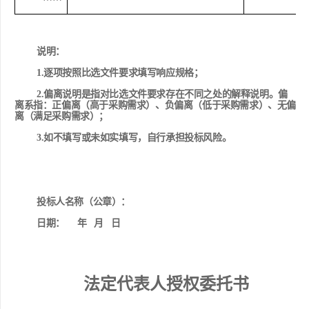
说明：
1
.
逐项按照
比选
文件要求填写响应规格；
2
.
偏离说明是指对
比选
文件要求存在不同之处的解释说明。偏
离系指：正偏离（高于采购需求）、负偏离（低于采购需求）、无偏
离（满足采购需求）；
3
.
如不填写或未如实填写
，自行承担投标风险。
投标人名称（
公章
）：
日期：
年
月
日
法定代表人授权委托书