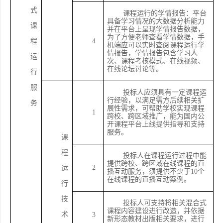
式
课程运行的学情报告：平台
具备学习情况的大数据分析能力
课
并在平台上呈现学情报告数据，
为了方便老师查看学情数据，手
程
4
机端应可以实时查阅课程运行学
情报告，学情报告包含学习人
运
次、课程考核模式、在线视频、
在线论坛讨论等。
行
服
投标人应须具有一定课程运
行经验，以满足需方后续相关扩
务
展性需求，可帮助学校实现课程
1
跨校、跨区域推广，能为国内公
开课程平台上线提供指导和支持
服务。
课
程
投标人在课程运行过程中能
提供跨校、跨区域在线课程的直
2
运
播互动服务，须提供不少于
10个
在线课程的直播互动案例。
行
技
投标人可支持将相关混合式
课程内容建设进行改造，并依据
术
3
新形态教材出版相关要求，进行