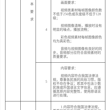
画面要求：
本
视频类素材每帧图像颜色数
要
不低于
256色或灰度级不低于128
级；
求
视频图像清晰，播放时没有
4
明显的噪点，播放流畅；
彩色视频素材每帧图像颜色
均为真彩色；
音频与视频图像有良好的同
步，音频部分应符合音频素材的
质量要求。
内容要求：
视频内容符合我国法律法
规，尊重各民族的风俗习惯，版
5
权不存在争议；若其中包含少数
民族或外国语言文字信息，应遵
循其原内容完整性，使用原语言
进行处理。
1.内容符合我国法律法规，