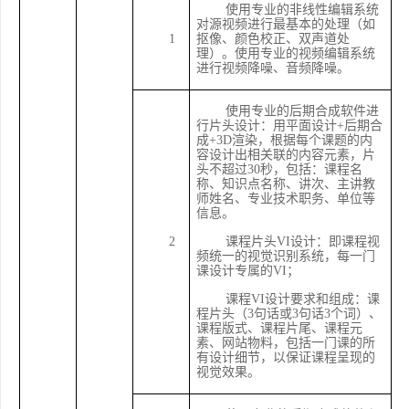
使用专业的非线性编辑系统
对源视频进行最基本的处理（如
1
抠像、颜色校正、双声道处
理）。使用专业的视频编辑系统
进行视频降噪、音频降噪。
使用专业的后期合成软件进
行片头设计：用平面设计
+后期合
成+3D渲染，根据每个课题的内
容设计出相关联的内容元素，片
头不超过30秒，包括：课程名
称、知识点名称、讲次、主讲教
师姓名、专业技术职务、单位等
信息。
2
课程片头
VI设计：即课程视
频统一的视觉识别系统，每一门
课设计专属的VI；
课程
VI设计要求和组成：课
程片头（3句话或3句话3个词）、
课程版式、课程片尾、课程元
素、网站物料，包括一门课的所
有设计细节，以保证课程呈现的
视觉效果。