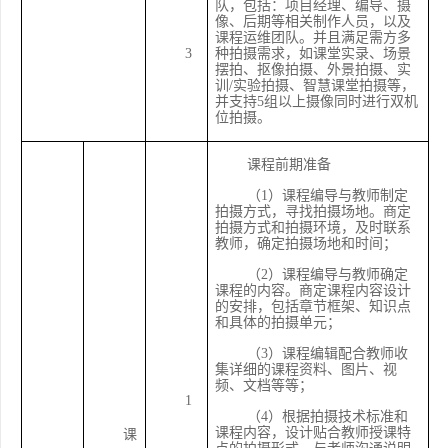
队，包括：项目经理、编导、摄
像、后期等相关制作人员，以及
课程运维团队。并且满足需方多
3
种拍摄需求，如课堂实录、场景
摆拍、抠像拍摄、外景拍摄、实
训
/实验拍摄、智慧课堂拍摄等，
并支持5组以上摄像同时进行双机
位拍摄。
课程前期准备
（
1）课程编导与教师制定
拍摄方式，寻找拍摄场地。商定
拍摄方式和拍摄环境，及时联系
教师，确定拍摄场地和时间；
（
2）课程编导与教师确定
课程的内容。商定课程内容设计
的安排，包括章节框架、知识点
和具体的拍摄单元；
（
3）课程编辑配合教师收
集详细的课程资料、图片、视
频、文档等等；
1
（
4）根据拍摄技术标准和
课程内容，设计贴合教师授课特
课