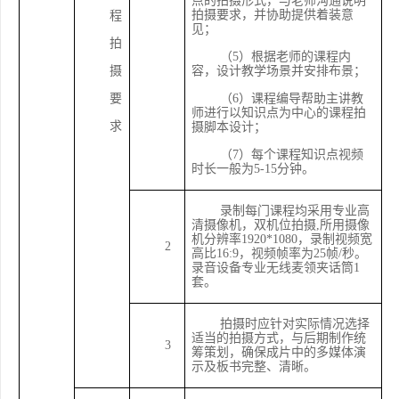
点的拍摄形式，与老师沟通说明
拍摄要求，并协助提供着装意
程
见；
拍
（
5）根据老师的课程内
摄
容，设计教学场景并安排布景；
要
（
6）课程编导帮助主讲教
师进行以知识点为中心的课程拍
求
摄脚本设计；
（
7）每个课程知识点视频
时长一般为5-15分钟。
录制每门课程均采用专业高
清摄像机，双机位拍摄
,所用摄像
机分辨率1920*1080，录制视频宽
2
高比16:9，视频帧率为25帧/秒。
录音设备专业无线麦领夹话筒1
套。
拍摄时应针对实际情况选择
适当的拍摄方式，与后期制作统
3
筹策划，确保成片中的多媒体演
示及板书完整、清晰。