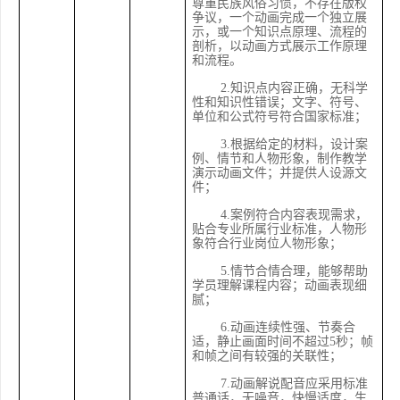
尊重民族风俗习惯，不存在版权
争议，一个动画完成一个独立展
示，或一个知识点原理、流程的
剖析，以动画方式展示工作原理
和流程。
2.知识点内容正确，无科学
性和知识性错误；文字、符号、
单位和公式符号符合国家标准；
3.根据给定的材料，设计案
例、情节和人物形象，制作教学
演示动画文件；并提供人设源文
件；
4.案例符合内容表现需求，
贴合专业所属行业标准，人物形
象符合行业岗位人物形象；
5.情节合情合理，能够帮助
学员理解课程内容；动画表现细
腻；
6.动画连续性强、节奏合
适，静止画面时间不超过5秒；帧
和帧之间有较强的关联性；
7.动画解说配音应采用标准
普通话，无噪音，快慢适度，生