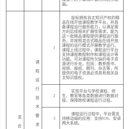
画。
投标拥有自主知识产权的精
品在线开放课程教学平台，并具
备课程运行服务能力，以满足需
方的后续相关扩展性需求，能为
这一批精品课程提供课程运行服
务，并按照混合式精品在线开放
课程的运行模式开展教学运行。
1
课程上线过程中，课程运行平台
支持课程教程制作和课程设计等
功能。可对课程所欠缺的电子资
课
源进行补充，包括：教参图书、
视频、报纸、期刊、杂志等，所
程
提供的电子资源必须具有相关自
主知识版权。
运
行
实现平台与学校课程、师
2
生、教室等各类数据进行数据对
技
接，保障跨校课程运行过程。
术
课程运行过程中，平台需支
要
混
3
持移动端的应用：支持
IOS、安卓
两大系统。
求
合