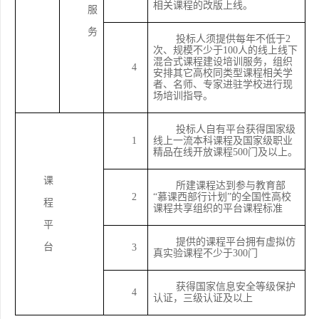
相关课程的改版上线。
服
务
投标人须提供每年不低于
2
次、规模不少于100人的线上线下
混合式课程建设培训服务，组织
4
安排其它高校同类型课程相关学
者、名师、专家进驻学校进行现
场培训指导。
投标人自有平台获得国家级
1
线上一流本科课程及国家级职业
精品在线开放课程
500门及以上。
课
所建课程达到参与教育部
2
“慕课西部行计划”的全国性高校
程
课程共享组织的平台课程标准
平
提供的课程平台拥有虚拟仿
台
3
真实验课程不少于
300门
获得国家信息安全等级保护
4
认证，三级认证及以上