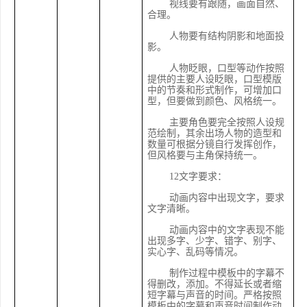
视线要有跟随，画面自然、
合理。
人物要有结构阴影和地面投
影。
人物眨眼，口型等动作按照
提供的主要人设眨眼，口型模版
中的节奏和形式制作，可增加口
型，但要做到颜色、风格统一。
主要角色要完全按照人设规
范绘制，其余出场人物的造型和
数量可根据分镜自行发挥创作，
但风格要与主角保持统一。
12文字要求：
动画内容中出现文字，要求
文字清晰。
动画内容中的文字表现不能
出现多字、少字、错字、别字、
实心字、乱码等情况。
制作过程中模板中的字幕不
得删改，添加。不得延长或者缩
短字幕与声音的时间。严格按照
模板中的字幕和声音时间制作动