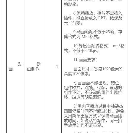
动形象。
8.流畅播放，播放不需插入
插件，能直接放入 PPT、微课及
云平台等。
9.动画帧频不低于25帧，存
储格式为.MP4格式。
10.导出音频流格式：.mp3格
式，不低于320kps。
11.画面要求：
动
动
1
画
画制作
画面尺寸：宽度
1920像素X
高度1080像素。
动画画面不能出现：错位，
组件缺损，跳帧，少帧，该动的
组件不动，不该动的组件出现位
移、缺少等明显漏洞。
动画内容播放过程中纯静态
画面停留时间不得超过
5秒，避免
采用简单重复方式以保持动画播
放时间，如说话特写中，同一抬
手放手动作不断重复。