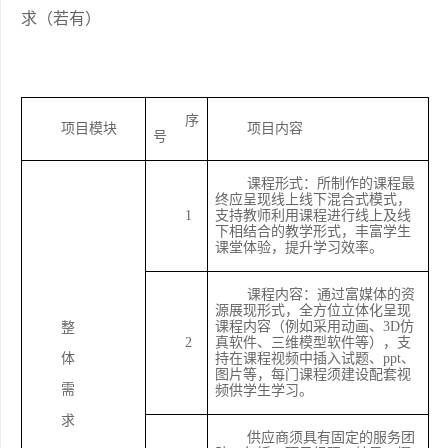
求（若有）
序
项目模块
项目内容
号
课程形式：所制作的课程最
终应呈现线上线下混合式模式，
1
支持教师利用课程进行线上及线
下相结合的教学形式，丰富学生
课堂体验，提升学习效率。
课程内容：通过富媒体的资
源展现形式，全方位立体化呈现
课程内容（例如采用动画、
3D仿
整
2
真软件、三维模型软件等），支
体
持在课程视频中插入试题、ppt、
图片等，每门课程须建设配套视
需
频供学生学习。
求
供应商
须具有固定的服务团