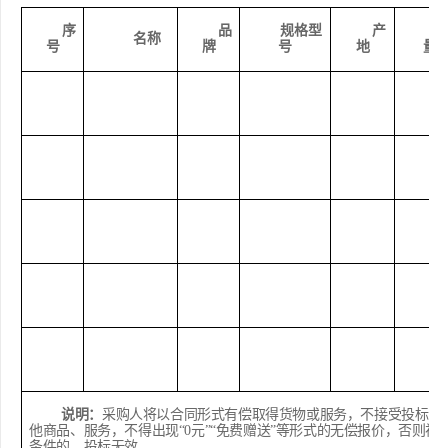
序
品
规格型
产
名称
号
牌
号
地
量
说明：
采购人将以合同形式有偿取得货物或服务，不接受投标人
他商品、服务，不得出现
“0元”“免费赠送”等形式的无偿报价，否则
条件的，投标无效。