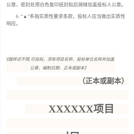
公章，密封处用白色复印纸封贴后骑缝加盖投标人公章。
6.
“▲”系指实质性要求条款，投标人应当做出实质性
响应。
（
封面样式不限
,可自拟，须有项目名称、投标单位名称并加盖
公章、编制日期、正本或副本
）
（正本或副本）
XXXXXX项目