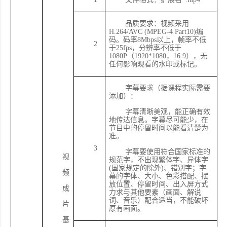
品质要求：视频采用
H.264/AVC (MPEG-4 Part10)编
码。码率8Mbps以上，帧率不低
2
于25fps，分辨率不低于
1080P（1920*1080，16:9），无
任何影响观看的水印或标记。
字幕要求（据课程实际需要
添加）：
字幕清晰美观，能正确有效
地传达信息。字幕尽可能少，在
节目中的停留时间以能看清楚为
准。
3
字幕要使用符合国家标准的
视
规范字，不出现繁体字、异体字
(国家规定的除外)、错别字；字
频
幕的字体、大小、色彩搭配、摆
放位置、停留时间、出入屏方式
成
力求与其他要素（画面、解说
词、音乐）配合适当，不能破坏
片
原有画面。
基