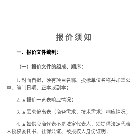
报
价
须
知
一、
报价文件
编制：
（一）报价文件的组成、顺序：
1.
封面自拟，须有项目名称、投标单位名称并加盖公
章、编制日期、正本或副本；
2.
▲
报价一览表
响应情况；
3.
▲
需求偏离表（商务
需求
、技术
需求
）
响应情况；
4.
▲如供应商代表不是法定代表人，须提供法定代表
人授权委托书、社保凭证、被授权人身份证明；