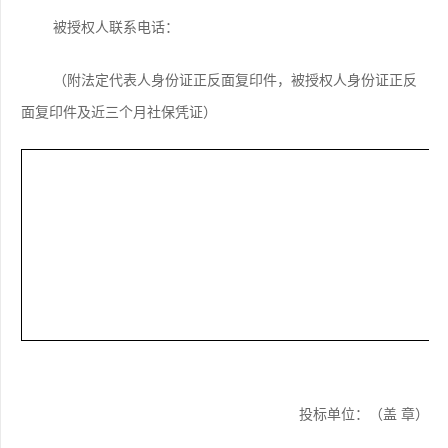
被授权人联系电话：
（附
法定代表人
身份证正反面复印件
，
被授权人身份证正反
面复印件及近三个月社保凭证）
投标单位：（盖
章）