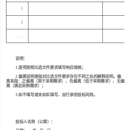
1
2
……
说明：
1
.
逐项按照比选文件要求填写响应规格；
2
.
偏离说明是指对比选文件要求存在不同之处的解释说明。偏
离系指：正偏离（高于采购需求）、负偏离（低于采购需求）、无偏
离（满足采购需求）；
3
.
如不填写或未如实填写
，自行承担投标风险。
投标人名称（
公章
）：