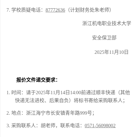
7.
学校质疑电话：
87772636
（计划财务处朱老师）
浙江机电职业技术大学
安全保卫部
2025年1
1
月
10
日
报价
文件递交
要求：
1.
时间：请于
2025年1
1
月
14
日
14:00前通过顺丰快递（其他
快递无法进校、后果自负）将标书寄给采购联系人；
2.
地点：浙江海宁市长安镇青年路
999号；
3.
采购联系人：
胡
老师，联系电话：
0571-
56098002