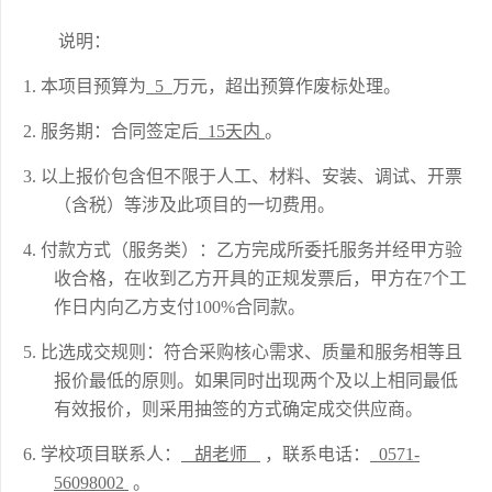
说明：
1.
本项目预算为
5
万元，超出预算作废标处理。
2.
服务期：合同签定后
15天内
。
3.
以上报价包含但不限于人工、材料、安装、调试、开票
（含税）等涉及此项目的一切费用。
4.
付款方式（服务类）：乙方完成
所委托服务
并经甲方验
收合格，
在收到乙方开具的正规发票后，甲方在
7个工
作日内向乙方支付
100
%合同款
。
5.
比选成交规则：符合采购核心需求、质量和服务相等且
报价最低的原则。如果同时出现两个及以上相同最低
有效报价，则采用抽签的方式确定成交供应商。
6.
学校项目联系人：
胡
老师
，联系电话：
0571-
56098002
。