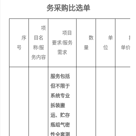
务
采购比选单
项
项目
序
目名
数
单
控
要求
/服务
号
称
/服
量
位
单
价
/
需求
务内容
服务包括
但不限于
系统专业
拆装搬
运、贮存
瓶组气密
性全套测