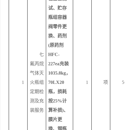
试、贮存
瓶组容器
阀零件更
换、药剂
(原药剂
七
HFC-
氟丙烷
227ea充装
气体灭
1035.8kg，
1
火瓶组
70LX20
1
项
500
定期检
瓶，损耗
测
及
充
按25%计
装
服务
算补损)、
膜片更
换、钢瓶