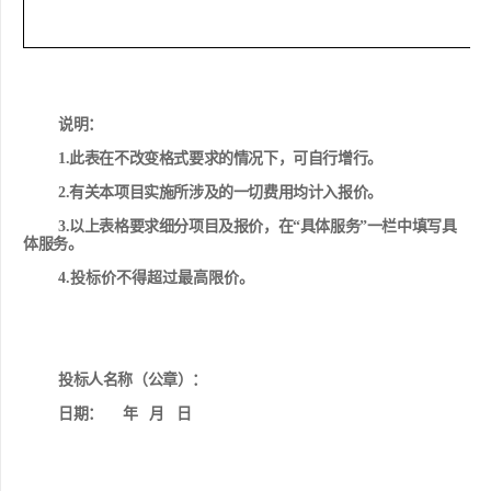
说明：
1.
此表在不改变格式要求的情况下，可自行增行。
2.
有关本项目实施所涉及的一切费用均计入报价。
3.
以上表格要求细分项目及报价，在
“
具体服务
”
一栏中填写具
体服务。
4
.
投标价不得超过最高限价。
投标人名称（
公章
）：
日期：
年
月
日