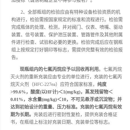
加投标（诚信制裁企业不得参与报名）。
2、
全部瓶组的检验应由有特种设备检验资质的机
构进行，检验需按国家规定的标准和流程进行。检验需
完成瓶体的处理、检测，并对阀门、仪表、喷嘴、驱动
装置、信号装置、保护泄压装置、管路管件及其他附属
件进行检查、试验和必要的更换。检验完成后应在钢瓶
组上按规定打好钢印等标志，需提供完整有效的检验报
告。
现瓶组内的七氟丙烷应予以回收再利用
。七氟丙烷
灭火剂的重新充装应由专业的单位进行，充装的七氟丙
烷灭火剂（
HFC-227ea
）
应符合国家标准，
纯度
>99.6%，酸度(以HF计)＜1(mg/kg)，蒸发残留物＜
0.01%，水含量(mg/kg)＜10，不可见悬浮或沉淀物；并
达到初始设计的重量、压力标准。充装的七氟丙烷有效
期为长期。
充装后进行密封性复检，提供充装合格证
书，在瓶组上标注好充装日期、充装单位等标志。