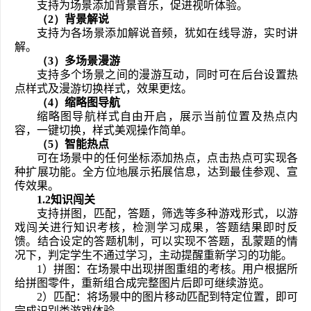
支持为场景添加背景音乐，促进视听体验。
（
2
）
背景解说
支持为各场景添加解说音频，犹如在线导游，实时讲
解。
（
3
）
多场景漫游
支持多个场景之间的漫游互动，同时可在后台设置热
点样式及漫游切换样式，效果更炫。
（
4
）
缩略图导航
缩略图导航样式自由开启，展示当前位置及热点内
容，一键切换，样式美观操作简单。
（
5
）
智能热点
可在场景中的任何坐标添加热点，点击热点可实现各
种扩展功能。全方位
地
展示拓展信息，达到最佳参观、宣
传效果。
1.2
知识闯关
支持拼图，匹配，答题，筛选等多种游戏形式，以游
戏闯关进行知识考核，检测学习成果，答题结果即时反
馈。结合设定的答题机制，可以实现不答题，乱蒙题的情
况下，判定学生不通过学习，主动提醒重新学习的功能。
1）拼图：在场景中出现拼图重组的考核。用户根据所
给拼图零件，重新组合成完整图片后即可继续游览。
2）匹配：将场景中的图片移动匹配到特定位置，即可
完成识别类游戏体验。