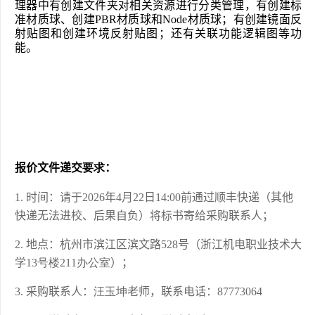
理器中有创建文件夹对相关资源进行分类管理，有创建标
准材质球、创建PBR材质球和Node材质球；有创建镜面反
射贴图和创建环境反射贴图；还有关联功能逻辑图等功
能。
报价
文件递交
要求
：
时间：请于
20
26
年
4
月
22
日14:00前通过顺丰快递（其他
快递无法进校、后果自负）将标书寄给采购联系人；
地点：杭州市滨江区滨文路528号（浙江机电职业技术大
学
13号楼211办公室
）；
采购联系人：
汪玉坤
老师，联系电话：
87773064