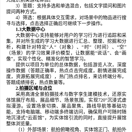
3）答题：支持多选和单选混合，包括文字提问和图片
提问两种方式。
4）筛选：根据具体交互需求，对场景中的物品进行搜
寻与选择，点击选择正确后可继续下一步操作。
1.3
大数据中心
大数据中心支持能够对用户的学习行为进行追踪和采
集，并对所生成的学习大数据进行汇总、整理、挖掘和分
析，构建针对特定“人“（对象）、“时“（时间）、“空”
（场景）的学习效果评价模型，让数据能“说话”、会“画
像”，实现个性化、精准化的智慧学习。
提供以项目为单位的总体数据，包括游览人次，深度
操作数据（答题正确率，热点点击完成度，剧情进展完成
度，资源拓展完成度），热门热点排名，来访终端分布，
答题成绩排名，热点数量等。
2.
拍摄区域与点位
采用高清全景拍摄技术与数字孪生建模技术，还原实
体馆展厅布局、展品细节、场景氛围，实现720°沉浸式虚
拟漫游。设置场景切换、展品聚焦、路线导航等基础功
能，支持电脑端、移动端多终端访问，确保用户可随时随
地沉浸式“云逛馆”，为实体馆引流的同时，直接提升展馆
整体浏览量。
（1）外部场景：航拍俯瞰视角、实体馆正门、航拍外