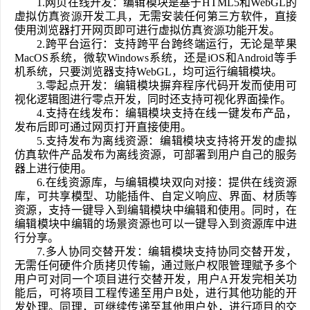
1.
网页在线开发：编辑模块是基于HTML5和WebGL的
虚拟仿真
资源
开发
工具
，无需安装任何第三方软件，直接
使用浏览器打开网页即可进行虚拟仿真
资源
功能开发。
2.
跨平台运行：支持跨平台跨终端运行，无论是苹果
MacOS系统，微软Windows系统，还是iOS和Android等手
机系统，只要浏览器支持WebGL，均可运行编辑模块。
3.
零起点开发：编辑模块摒弃程序代码开发而使用可
视化逻辑图进行零点开发，同时还支持可视化界面操作。
4.
支持在线发布：编辑模块支持在线一键发布产品，
发布后即可通过网页打开直接使用。
5.
支持发布为离线资源：编辑模块支持将开发的虚拟
仿真软件产品发布为离线资源，可部署到用户自己的服务
器上进行使用。 
6.
在线资源库，与编辑模块双向对接：提供在线资源
库，可共享模型、功能插件、自定义响应、界面、材质等
资源，支持一键导入到编辑模块中编辑和使用。同时，在
编辑模块中编辑的场景资源也可以一键导入到资源库中进
行分享。
7.
多人协同交替开发：编辑模块支持协同交替开发，
无需任何硬件介质拷贝传输，通过账户权限管理赋予多个
用户可对同一个项目进行交替开发，用户A开发完相关功
能后，可将项目工程传递至用户B处，进行其他功能的开
发处理。同理，可继续传递至其他用户处，进行项目的交