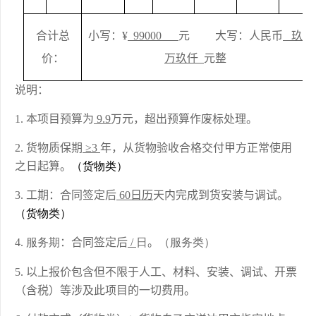
合计总
小写
：
¥
99000
元         大写：人民币
   玖
价
：
万玖仟  
元整
说明：
本项目预算为
9.9
万元，超出预算作废标处理。
货物质保期
 ≥3 
年，从货物验收合格交付甲方正常使用
之日起算。
（
货物类
）
工期：合同签定后
60
日历
天内完成到货安装与调试。
（
货物类
）
服务期
：合同签定后
/
日
。
（服务类）
以上报价包含但不限于人工、材料、安装、调试、开票
（含税）等涉及此项目的一切费用。