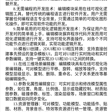
替开发。
8.
无需编程的开发技术：编辑模块采用在线可视化逻
辑图工具，替代传统的编程语言进行软件开发。用户无需
掌握任何编程语言专业背景，只需通过简单的可视化图形
化操作，即可实现软件功能的开发。
9.
简单易用的可视化逻辑图开发技术：为保证用户在
开发时的简单易上手，编辑模块摒弃程序代码开发而用可
视化逻辑图进行开发，支持可视化界面操作，对各个不同
功能节点进行逻辑关联，实现功能逻辑开发。
10.
模板UI创建，2DUI和3D UI相互转换：支持直接创
建事先预设的复杂模板UI，且可对UI进行实时拖动和实时
参数编辑，支持一键实现2D UI和3D UI之间的转换。
11.
在线三维场景编辑器：编辑模块具有在线可视化场
景编辑器，可对模型进行平移、旋转、缩放等操作，支持
模型层级显示、复制、删除、重命名、父子关系更改等基
础编辑操作。
12.
参数化属性编辑窗口：可实时显示和修改模型属性
参数，如位置、角度、比例值、显示或隐藏控制、材质贴
图参数、碰撞参数、标签、渲染层级等，场景窗口和属性
窗口数据双向同步变化。
13.
资源管理器：可对模型、功能模型、功能插件、贴
图、材质、背景音乐、特效等资源进行统一管理。资源管