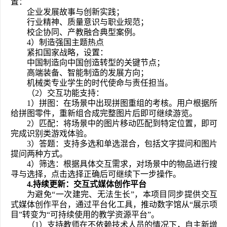
置：
企业发展故事与创新实践；
行业精神、质量意识与职业规范；
校企协同、产教融合典型案例。
4）制造强国主题热点
紧扣国家战略，设置：
中国制造向中国创造转型的关键节点；
高端装备、智能制造的发展方向；
机械类专业学生的时代使命与责任担当。
（2）交互功能支持：
1）拼图：在场景中出现拼图重组的考核。用户根据所
给拼图零件，重新组合成完整图片后即可继续游览。
2）匹配：将场景中的图片移动匹配到特定位置，即可
完成识别类游戏体验。
3）答题：支持多选和单选混合，包括文字提问和图片
提问两种方式。
4）筛选：根据具体交互需求，对场景中的物品进行搜
寻与选择，点击选择正确后可继续下一步操作。
4.
持续更新：
交互式媒体创作平台
为避免“一次建完、无法生长”，本项目同步提供交互
式媒体创作平台，通过平台化工具，推动数字馆从“展示项
目”转变为“可持续使用的教学资源平台”。
（1）支持教师在不依赖技术人员的情况下，自主新增