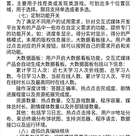
置，主要用于找茬类或发现类游戏。可划出多个位置区
域，用于选择。题目支持单选或者多选。
（
七
）
定制功能开关
为了满足不同用户的试用需求，针对交互式媒体开发
平台发布的产品中一些存在自定义需求的功能，提供专门
的功能开关。如：进度条显示，得分实时显示，得分的严
格模式，末尾的版权信息展示，大数据看板接入。用户通
过点击对应的开关按钮，就可以按照自己的需求开启和关
闭功能。
大数据面板：用户开启大数据看板功能，交互式媒体
产品会自动生成大数据看板。大数据面板包括以下信息：
累计学习人次：近七天学习人次折线图、总学习人
数、今日学习人数、当前在线人数、累计学习人次、平均
在线时长以及最高同时在线人数。
操作深度详情：答题正确率、热点点击完成度、剧情
进展程度以及资源拓展完成度。
资源数量：热点数量、交互游戏数量、程序容量、媒
体总时长、剧情媒体数量以及外部链接数量。
其他：包括学习日志、热点点击排名、用户IP地址分
布、来访终端分布饼状图、支持浏览器、程序语言、数据
接口以及运行环境。
（八）虚拟仿真编辑模块