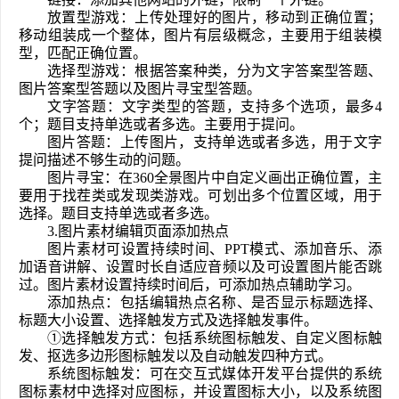
放置型游戏：上传处理好的图片，移动到正确位置；
移动组装成一个整体，图片有层级概念，主要用于组装模
型，匹配正确位置。
选择型游戏：根据答案种类，分为文字答案型答题、
图片答案型答题以及图片寻宝型答题。   
文字答题：文字类型的答题，支持多个选项，最多4
个；题目支持单选或者多选。主要用于提问。
图片答题：上传图片，支持单选或者多选，用于文字
提问描述不够生动的问题。
图片寻宝：在360全景图片中自定义画出正确位置，主
要用于找茬类或发现类游戏。可划出多个位置区域，用于
选择。题目支持单选或者多选。
3.图片素材编辑页面添加热点
图片素材可设置持续时间、PPT模式、添加音乐、添
加语音讲解、设置时长自适应音频以及可设置图片能否跳
过。图片素材设置持续时间后，可添加热点辅助学习。
添加热点：包括编辑热点名称、是否显示标题选择、
标题大小设置、选择触发方式及选择触发事件。
①选择触发方式：包括系统图标触发、自定义图标触
发、抠选多边形图标触发以及自动触发四种方式。
系统图标触发：可在交互式媒体开发平台提供的系统
图标素材中选择对应图标，并设置图标大小，以及系统图