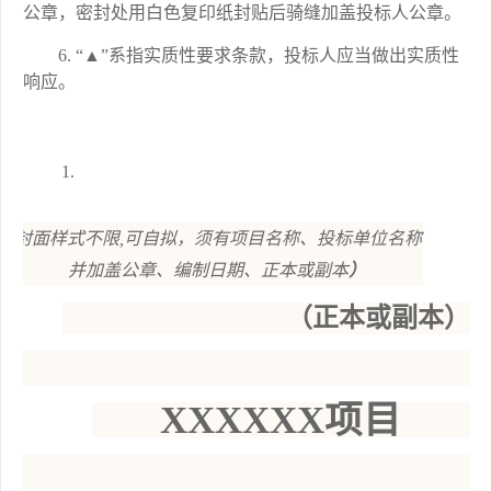
公章，密封处用白色复印纸封贴后骑缝加盖投标人公章。
“▲”系指实质性要求条款，投标人应当做出实质性
响应。
（
封面样式不限,可自拟，须有项目名称、投标单位名称
并加盖公章、编制日期、正本或副本
）
（正本或副本）
XXXXXX项目