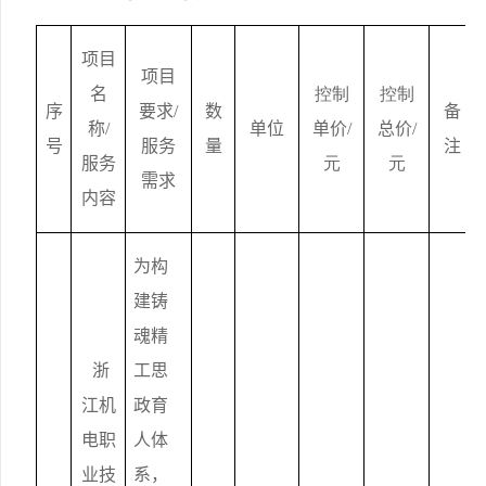
项目
项目
名
控制
控制
序
要求
/
数
备
称
/
单位
单
价
/
总价
/
号
服务
量
注
服务
元
元
需求
内容
为构
建铸
魂精
 浙
工思
江机
政育
电职
人体
业技
系，