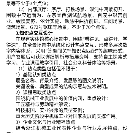
景等不少于
3
个点位；
（2）内部展厅：序厅、打铁场景、混沌中鸿蒙初开、
困顿中应运而为、左宗棠西湖试航场景、百废中艰苦创
业、缓慢复苏、依计实施、动荡中曲折前进、车间场景、
浇筑场景、G72号锯床等场景，不少于
70
3.
知识点交互设计
在现有实体馆核心场景中，围绕“看得见、点得开、学
得深”，在全景场景中系统化设计热点交互，形成多层次数
字内容体系，采用“答题闯关”“知识点匹配”等趣味形式，
用户答题后可获取详细解析与拓展资料，支持自主探索式
学习、专业课程教学引用、社会公众科普体验等场景。
（1）热点类型包括但不限于：
1）基础认知类热点
展品名称、背景介绍、发展脉络图文说明；
关键设备、典型成果的结构示意与技术说明。
2）课程思政类热点
围绕机械工业发展中的价值内涵，重点设计：
工匠精神与劳动精神解读；
科技报国、实业兴邦的典型案例；
重大历史阶段中机械工业对国家发展的支撑作用。
3）企业文化与行业精神热点
结合浙江机械工业代表性企业与行业发展特点，设