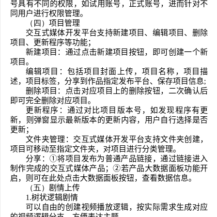
号具有不同的权限，如试用账号，正式账号，进而针对不
同用户进行权限管理。
（
四
）
项目管理
交互式媒体开发平台支持新建项目、编辑项目、删除
项目、更新程序等功能；
新建项目：通过点击新建项目按钮，即可创建一个新
项目。
编辑项目：包括项目封面上传，项目名称，项目描
述，项目标签，分享到作品指定发布平台、保存项目信息;
删除项目：点击对应项目上的删除按钮，二次确认后
即可完全删除对应项目。
更新程序：通过对比项目版本号，如发现程序有更
新，则弹窗显示最新版本的更新内容，用户自行选择是否
更新；
文件夹管理：交互式媒体开发平台支持文件夹创建，
项目可移动至指定文件夹，对项目进行分类管理。
分享：①将项目发布为普通产品链接，通过链接进入
制作完成的交互式媒体产品；②若产品大数据面板功能开
启，则可在此处点击大数据面板按钮，查看数据信息。
（
五
）
剧情上传
1.树状逻辑剧情
可以自由的创建视频播放逻辑，按实际需求生成对应
的视频逻辑分支，方便表达主题。