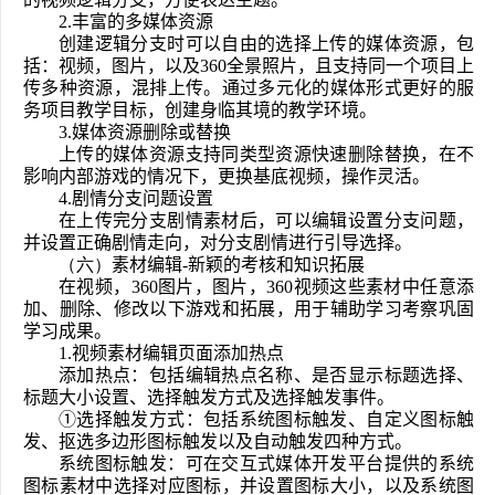
2.丰富的多媒体资源
创建逻辑分支时可以自由的选择上传的媒体资源，包
括：视频，图片，以及360全景照片，且支持同一个项目上
传多种资源，混排上传。通过多元化的媒体形式更好的服
务项目教学目标，创建身临其境的教学环境。
3.媒体资源删除或替换
上传的媒体资源支持同类型资源快速删除替换，在不
影响内部游戏的情况下，更换基底视频，操作灵活。
4.剧情分支问题设置
在上传完分支剧情素材后，可以编辑设置分支问题，
并设置正确剧情走向，对分支剧情进行引导选择。
（
六
）
素材编辑-新颖的考核和知识拓展
在视频，360图片，图片，360视频这些素材中任意添
加、删除、修改以下游戏和拓展，用于辅助学习考察巩固
学习成果。
1.视频素材编辑页面添加热点
添加热点：包括编辑热点名称、是否显示标题选择、
标题大小设置、选择触发方式及选择触发事件。
①选择触发方式：包括系统图标触发、自定义图标触
发、抠选多边形图标触发以及自动触发四种方式。
系统图标触发：可在交互式媒体开发平台提供的系统
图标素材中选择对应图标，并设置图标大小，以及系统图