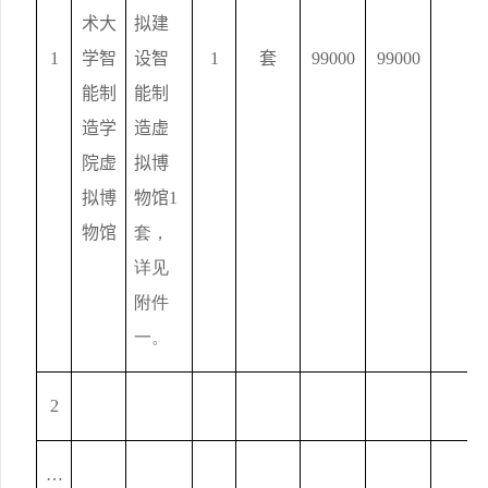
术大
拟建
1
学智
设智
1
套
99000
99000
能制
能制
造学
造虚
院虚
拟博
拟博
物馆1
物馆
套，
详见
附件
一。
2
…