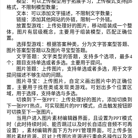
模型：可以上传模型用于拓展学习，上传模式支持glb
格式，不限制模型数量；
文本：可以添加文字描述，不限制文字数量；
链接：添加其他网站的外链，限制一个外链。
放置型游戏：上传处理好的图片，移动组装成一个整
体，图片有层级概念，主要用于组装模型，匹配正确位
置。
选择型游戏：根据答案种类，分为文字答案型答题、
图片答案型答题以及图片寻宝型答题。   
文字答题：文字类型的答题，支持多个选项，最多4
个；题目支持单选或者多选。主要用于提问。
图片答题：上传图片，支持单选或者多选，用于文字
提问描述不够生动的问题。
图片寻宝：上传图片，自定义画出图片中的正确位
置，主要用于找茬类或发现类游戏。可划出多个位置区
域，用于选择，支持单选与多选。
切换到下一张PPT：上传处理好的图片，添加切换到
下一张PPT热点，可实现图片的PPT模式，点击触发按钮即
可切换至下一张图片。
当用户进入图片素材编辑器界面，且设置为PPT模式
时（此时持续时间、能否跳过以及时长自适应音频不可再
设置），素材编辑界面下方为PPT管理界面，可上传多张
图片素材资源，可对上传图片资源进行重命名操作以及添