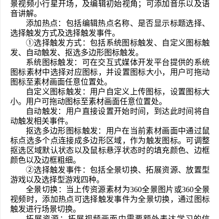
景视频小行星开场，及编辑初始视角；可添加音乐以及语
音讲解。
添加热点：包括编辑热点名称、是否显示标题选择、
选择触发方式及选择触发事件。
①选择触发方式：包括系统图标触发、自定义图标触
发、自动触发、抠选多边形图标触发。
系统图标触发：可在交互式媒体开发平台提供的系统
图标素材中选择对应图标，并设置图标大小，用户可拖动
图标至素材画面任意位置处。
自定义图标触发：用户自定义上传图标，设置图标大
小。用户可拖动图标至素材画面任意位置处。
自动触发：用户直接设置开始时间，到达此时间将自
动触发相关事件。
抠选多边形图标触发：用户在当前素材画面中通过鼠
标点选多个点连接成多边形区域，作为触发图标。可调整
抠选区域默认状态以及鼠标悬浮状态时的填充颜色、边框
颜色以及边框粗细。
②选择触发事件：包括全景切换、拓展资源、放置型
游戏以及选择型游戏四种。
全景切换：当上传资源素材为360全景图片或360全景
视频时，添加热点可选择触发事件为全景切换，通过图标
触发进行场景切换。
拓展资源：拓展视频画面中需要额外表达学习的信